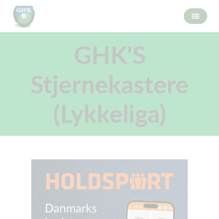
GHK'S
Stjernekastere
(Lykkeliga)